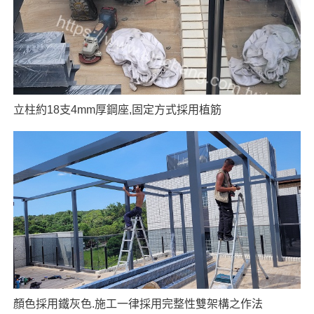
立柱約18支4mm厚鋼座,固定方式採用植筋
顏色採用鐵灰色.施工一律採用完整性雙架構之作法