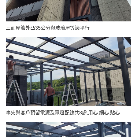
三面屋簷外凸35公分與玻璃屋等邊平行
事先幫客戶預留電源及電燈配線共8處,用心.細心.貼心