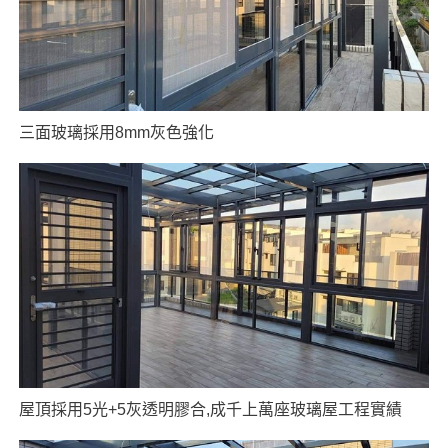
三面玻璃採用8mm灰色強化
屋頂採用5光+5灰透明膠合,成千上萬座玻璃屋工程實績