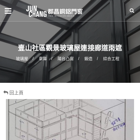
壹山社區觀景玻璃屋連接廊道雨遮
玻璃屋
車庫
陽台凸窗
鍛造
綜合工程
回上頁