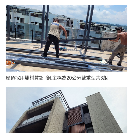
屋頂採用雙材質鋁+鋼.主樑為20公分載重型共3組