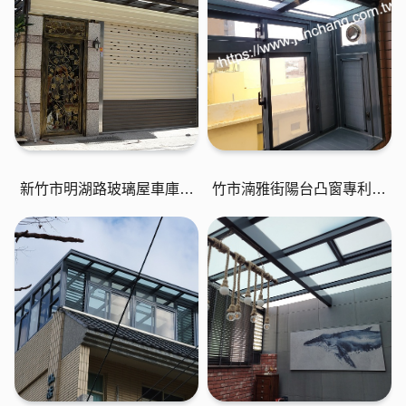
新竹市明湖路玻璃屋車庫工
竹市湳雅街陽台凸窗專利活
程
動天窗屋頂