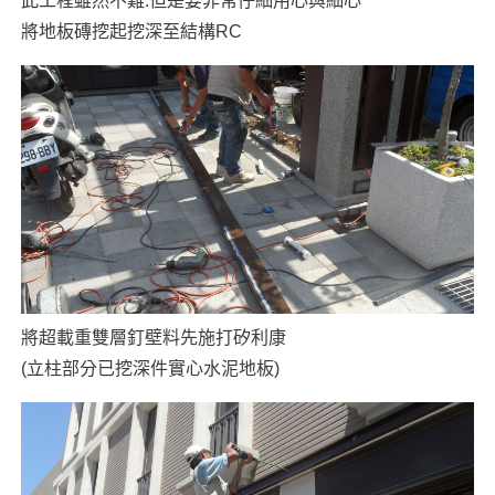
此工程雖然不難.但是要非常仔細用心與細心
將地板磚挖起挖深至結構RC
將超載重雙層釘壁料先施打矽利康
(立柱部分已挖深件實心水泥地板)