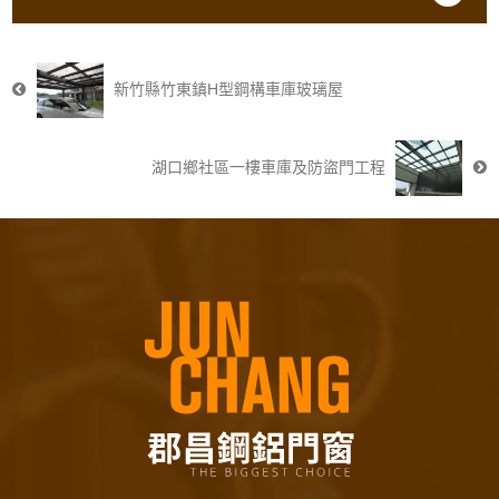
新竹縣竹東鎮H型鋼構車庫玻璃屋
湖口鄉社區一樓車庫及防盜門工程