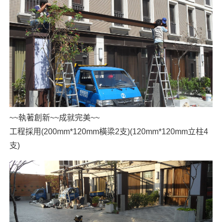
~~執著創新~~成就完美~~
工程採用(200mm*120mm橫梁2支)(120mm*120mm立柱4
支)