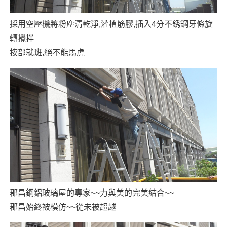
採用空壓機將粉塵清乾淨,灌植筋膠,插入4分不銹鋼牙條旋
轉攪拌
按部就班,絕不能馬虎
郡昌鋼鋁玻璃屋的專家~~力與美的完美結合~~
郡昌始終被模仿~~從未被超越