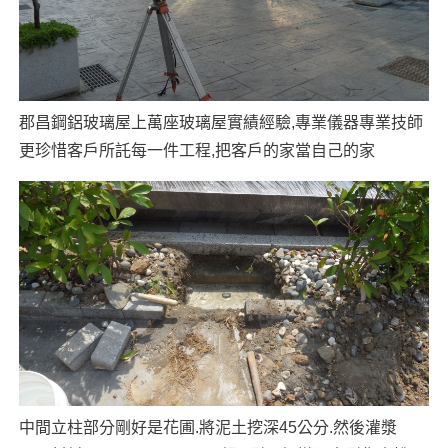
郡昌鋼鋁玻璃屋上萬座玻璃屋實績經驗,專業儀器專業技師
更珍惜客戶所託每一件工程,把客戶的家當自己的家
中間立柱部分剛好是花圃.將泥土挖深45公分.然後灌漿