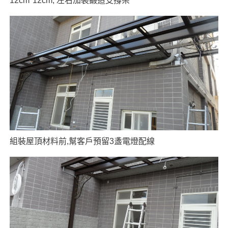
12cm*12cm, 左右加裝鍛造支撐架
組裝屋頂材料前,幫客戶預留3盞電燈配線