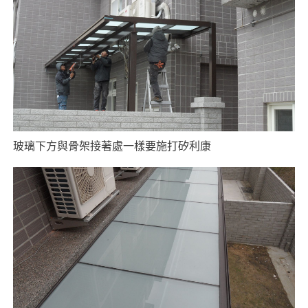
玻璃下方與骨架接著處一樣要施打矽利康