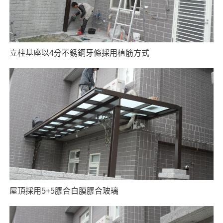
立柱基座以4分不銹鋼牙條採用植筋方式
屋頂採用5+5膠合白膜膠合玻璃