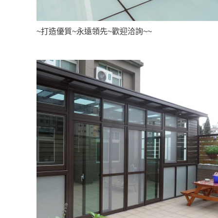
~打造優質~永遠領先~歡迎洽詢~~