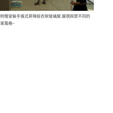
再附贈安裝手搖式昇降晾衣架玻璃屋.展現與眾不同的
家風格~