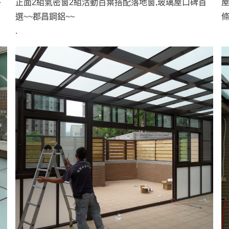
外
正面2組氣密窗2組活動百葉搭配落地窗,玻璃屋口碑首
屋
選~~郡昌鋼鋁~~
.