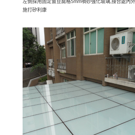
左側採用固定窗豆腐格5mm噴砂強化玻璃,接合處內
施打矽利康