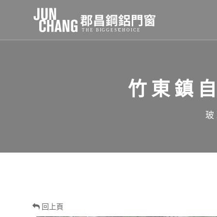
竹東鎮
玻
回上頁