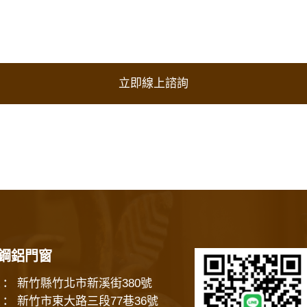
立即線上諮詢
鋼鋁門窗
新竹縣竹北市新溪街380號
：
新竹市東大路三段77巷36號
：