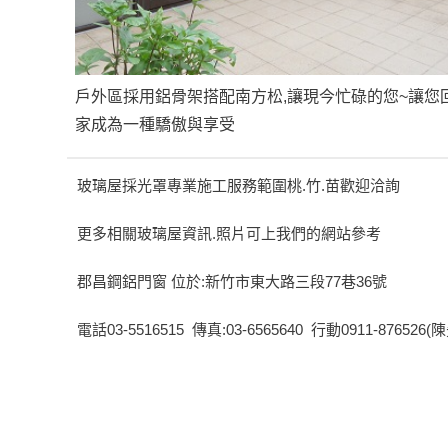
戶外區採用鋁骨架搭配南方松,讓現今忙碌的您~讓您
家成為一種驕傲與享受
玻璃屋採光罩專業施工服務範圍桃.竹.苗歡迎洽詢
更多相關玻璃屋資訊.照片可上我們的網站參考
郡昌鋼鋁門窗 位於:新竹市東大路三段77巷36號
電話03-5516515 傳真:03-6565640 行動0911-876526(