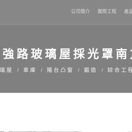
公司簡介
實際工程
產
自強路玻璃屋採光罩南
璃屋
車庫
陽台凸窗
鍛造
綜合工