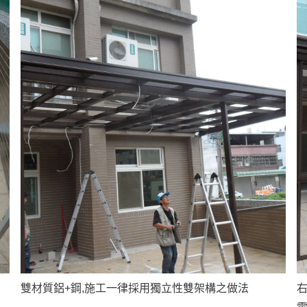
雙材質鋁+鋼,施工一律採用獨立性雙架構之做法
右