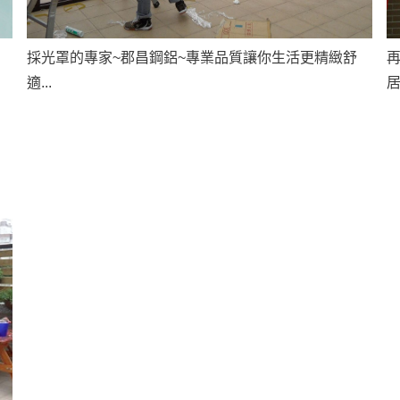
採光罩的專家~郡昌鋼鋁~專業品質讓你生活更精緻舒
適...
居