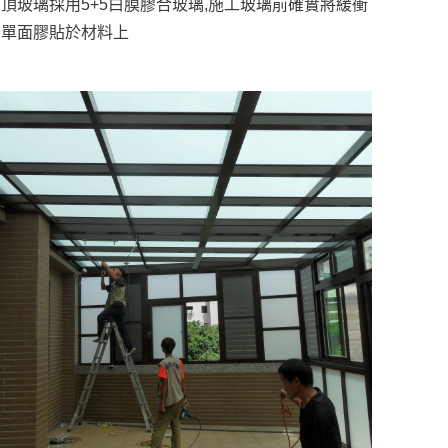
頂玻璃採用5+5白膜膠合玻璃,施工玻璃前確實將緩衝
條單面膠貼於材料上