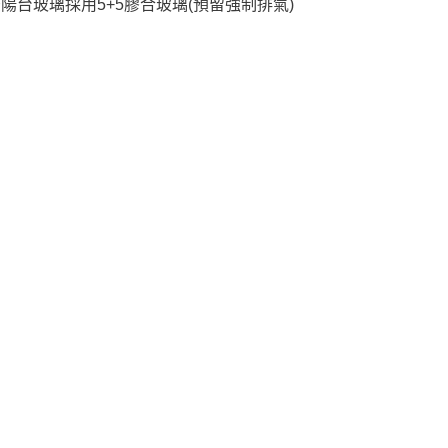
陽台玻璃採用5+5膠合玻璃(預留強制排氣)