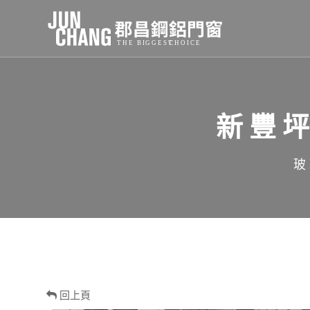
新豐
玻
回上頁