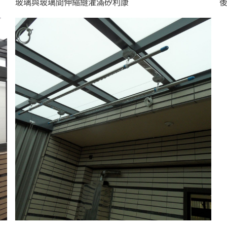
玻璃與玻璃間伸縮縫灌滿矽利康
後