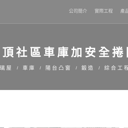
公司簡介
實際工程
產
坪頂社區車庫加安全捲
璃屋
車庫
陽台凸窗
鍛造
綜合工