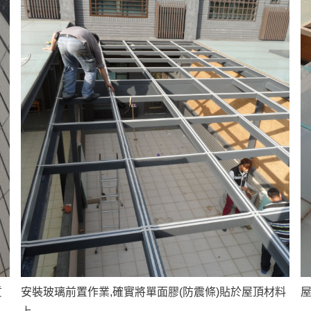
質
安裝玻璃前置作業,確實將單面膠(防震條)貼於屋頂材料
屋