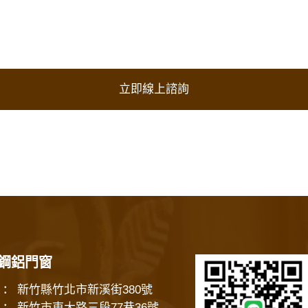
立即線上諮詢
鋼鋁門窗
新竹縣竹北市新溪街380號
：
新竹市東大路三段77巷36號
：