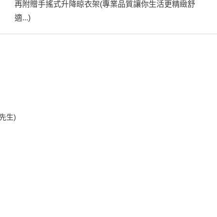
再附贈手搖式升降晾衣架(專業品質讓你生活更精緻舒
適...)
陳先生)