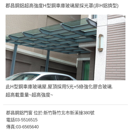
郡昌鋼鋁超高強度H型鋼車庫玻璃屋採光罩(非H鋁擠型)
此H型鋼車庫玻璃屋.屋頂採用5光+5綠強化膠合玻璃.
超高載重量~超高強度~
郡昌鋼鋁門窗 位於:新竹縣竹北市新溪接380號
電話03-5516515
傳真:03-6565640