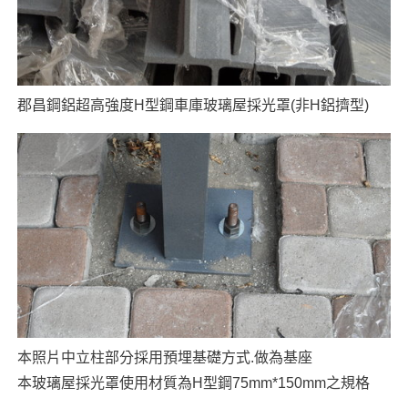
郡昌鋼鋁超高強度H型鋼車庫玻璃屋採光罩(非H鋁擠型)
本照片中立柱部分採用預埋基礎方式.做為基座
本玻璃屋採光罩使用材質為H型鋼75mm*150mm之規格