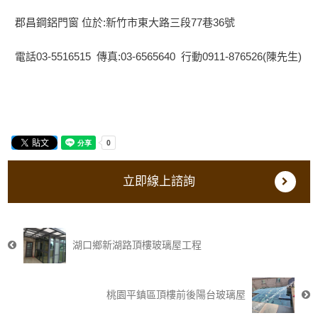
郡昌鋼鋁門窗 位於:新竹市東大路三段77巷36號
電話03-5516515 傳真:03-6565640 行動0911-876526(陳先生)
立即線上諮詢
湖口鄉新湖路頂樓玻璃屋工程
桃園平鎮區頂樓前後陽台玻璃屋