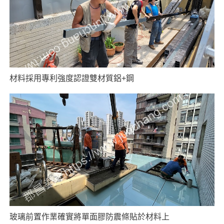
材料採用專利強度認證雙材質鋁+鋼
玻璃前置作業確實將單面膠防震條貼於材料上