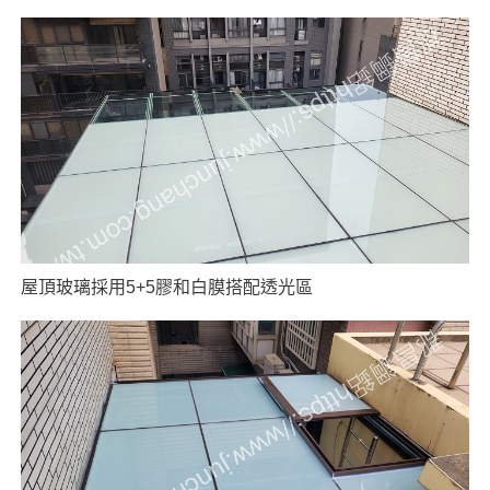
屋頂玻璃採用5+5膠和白膜搭配透光區