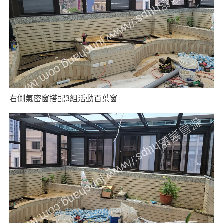
右側氣密窗搭配3組活動百葉窗