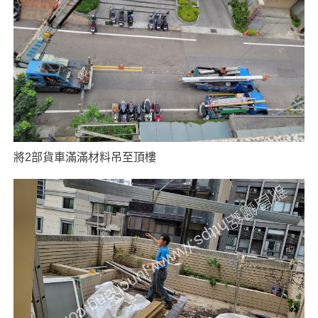
將2部貨車滿滿材料吊至頂樓