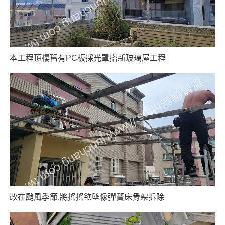
本工程頂樓舊有PC板採光罩搭新玻璃屋工程
改在颱風季節.將搖搖欲墜像彈簧床骨架拆除