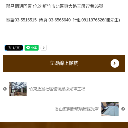
郡昌鋼鋁門窗 位於:新竹市北區東大路三段77巷36號
電話03-5516515 傳真:03-6565640 行動0911876526(陳先生)
立即線上諮詢
竹東放翁社區玻璃屋採光罩工程
香山遊樂街玻璃屋採光罩