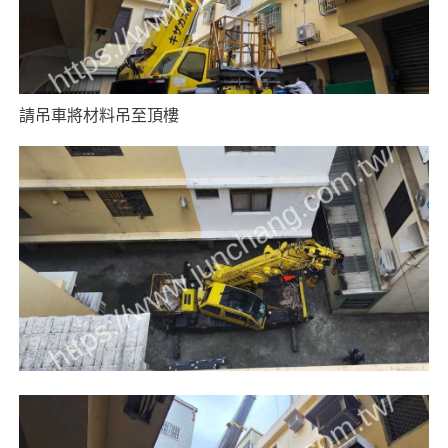
請吊車將材料吊至頂樓