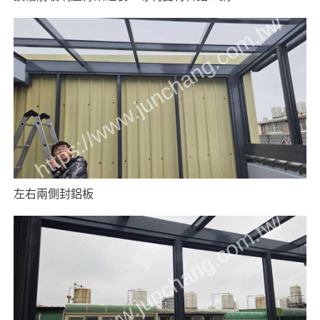
左右兩側封鋁板