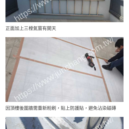
正面加上三樘氣窗有開天
因頂樓後圍牆需重新粉刷，貼上防護貼，避免沾染磁磚