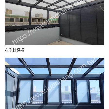
右側封鋁板