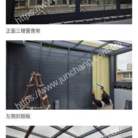
正面三樘窗骨架
左側封鋁板