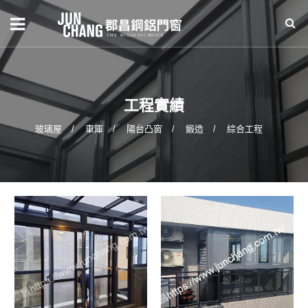
工程實績
玻璃屋
車庫
陽台凸窗
鍛造
綜合工程