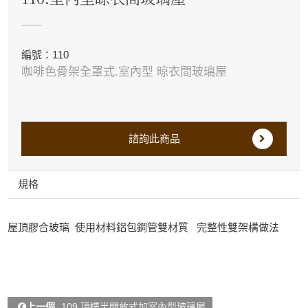
編號：110
咖啡色骨架全罩式.室內型 晾衣間玻璃屋
諮詢此商品
規格
屋頂膠合玻璃 使用材料鋁包鋼管雙材質 完整性雙架構做法
上一個
109.頂樓半開放式加室內型玻璃屋