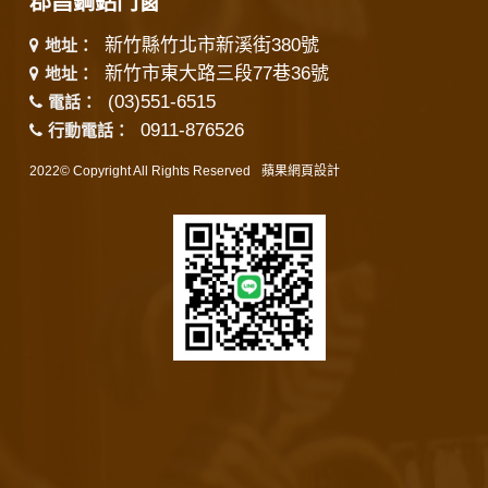
郡昌鋼鋁門窗
新竹縣竹北市新溪街380號
地址：
新竹市東大路三段77巷36號
地址：
(03)551-6515
電話：
0911-876526
行動電話：
2022© Copyright All Rights Reserved
蘋果網頁設計