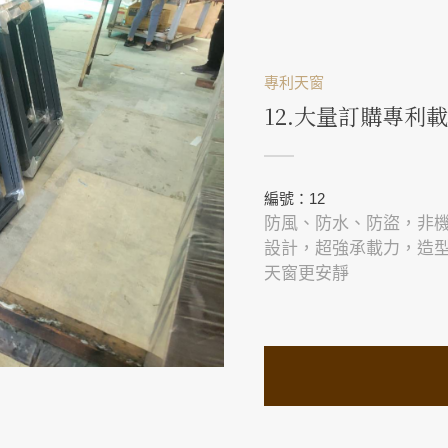
專利天窗
12.大量訂購專利
編號：12
防風、防水、防盜，非
設計，超強承載力，造
天窗更安靜