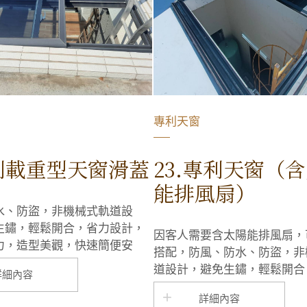
專利天窗
專利載重型天窗滑蓋
23.專利天窗（
能排風扇）
水、防盜，非機械式軌道設
生鏽，輕鬆開合，省力設計，
因客人需要含太陽能排風扇，
力，造型美觀，快速簡便安
搭配，防風、防水、防盜，非
下會比一般白鐵天窗更安靜
道設計，避免生鏽，輕鬆開合
詳細內容
計，超強承載力，造型美觀，
詳細內容
安裝，風吹下會比一般白鐵天