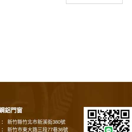
鋼鋁門窗
新竹縣竹北市新溪街380號
：
新竹市東大路三段77巷36號
：