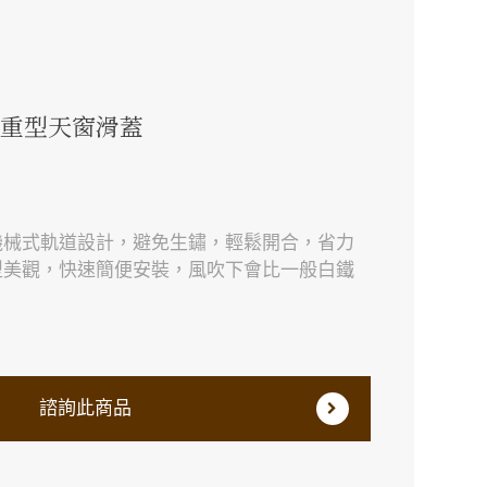
載重型天窗滑蓋
機械式軌道設計，避免生鏽，輕鬆開合，省力
型美觀，快速簡便安裝，風吹下會比一般白鐵
諮詢此商品