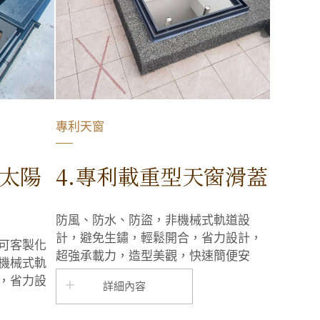
專利天窗
含太陽
4.專利載重型天窗滑蓋
防風、防水、防盜，非機械式軌道設
計，避免生鏽，輕鬆開合，省力設計，
可客製化
超強承載力，造型美觀，快速簡便安
機械式軌
裝，風吹下會比一般白鐵天窗更安靜
，省力設
詳細內容
快速簡便
窗更安靜