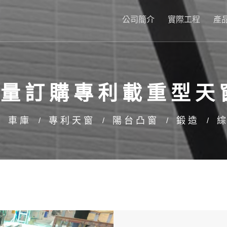
公司簡介
實際工程
產
.大量訂購專利載重型天
車庫
專利天窗
陽台凸窗
鍛造