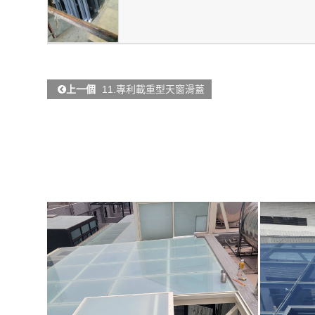
上一個
11.專利載重型天窗滑蓋