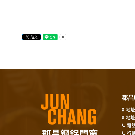
郡昌
地址
地址
電
行