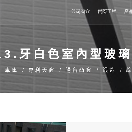
公司簡介
實際工程
產
13.牙白色室內型玻
車庫
專利天窗
陽台凸窗
鍛造