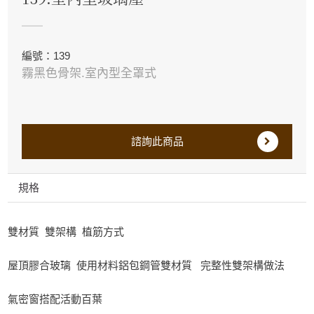
編號：139
霧黑色骨架.室內型全罩式
諮詢此商品
規格
雙材質 雙架構 植筋方式
屋頂膠合玻璃 使用材料鋁包鋼管雙材質 完整性雙架構做法
氣密窗搭配活動百葉