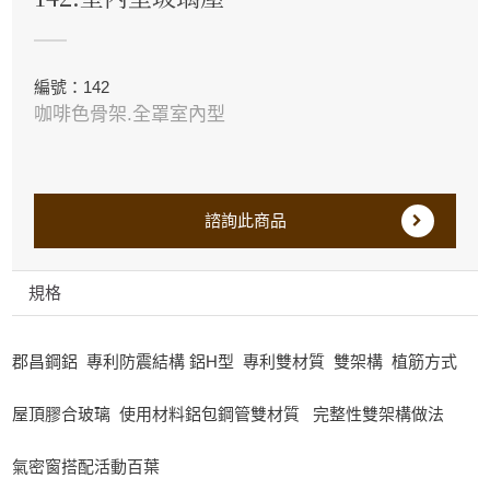
編號：142
咖啡色骨架.全罩室內型
諮詢此商品
規格
郡昌鋼鋁 專利防震結構 鋁H型 專利雙材質 雙架構 植筋方式
屋頂膠合玻璃 使用材料鋁包鋼管雙材質 完整性雙架構做法
氣密窗搭配活動百葉