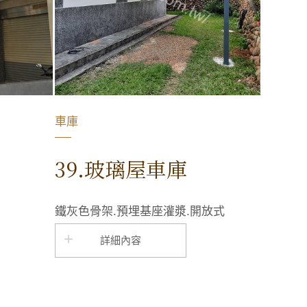
車庫
39.玻璃屋車庫
鐵灰色骨架.預埋基座灌漿.開放式
詳細內容