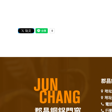
郡昌
地址
地址
電
行