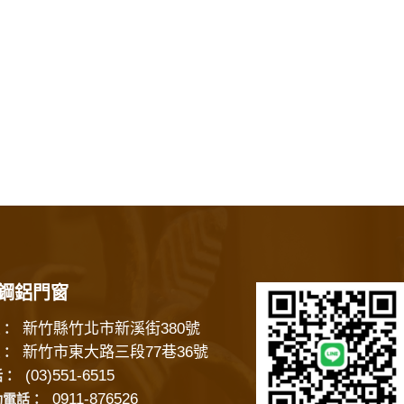
鋼鋁門窗
新竹縣竹北市新溪街380號
：
新竹市東大路三段77巷36號
：
(03)551-6515
話：
0911-876526
動電話：