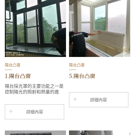
陽台凸窗
陽台凸窗
1.陽台凸窗
5.陽台凸窗
陽台採光罩的主要功能之一是
控制陽光的照射和熱量的進
入。透過精心設計的金屬與網
詳細內容
格結構，採光罩能夠將過強的
陽光遮擋，同時讓部分陽光透
詳細內容
過，使得室內陽台區域的照明
更加柔和。這種結構還能減少
夏季陽光直射，有效降低室內
的溫度，為您打造一個舒適涼