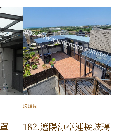
玻璃屋
光罩
182.遮陽涼亭連接玻璃