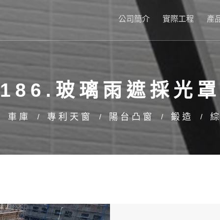
公司簡介
實際工程
產
186.玻璃雨遮採光
車庫
專利天窗
陽台凸窗
鍛造