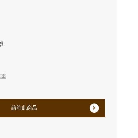
罩
載重
諮詢此商品