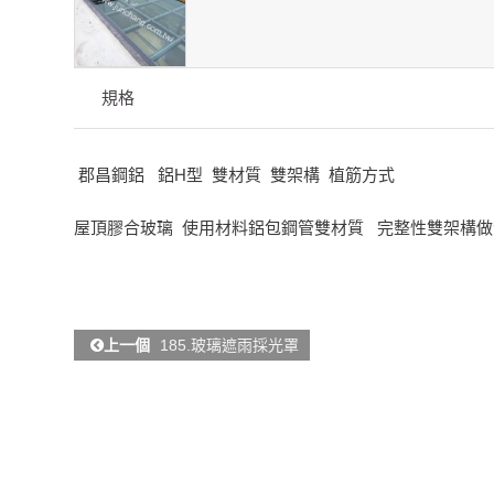
規格
郡昌鋼鋁 鋁H型 雙材質 雙架構 植筋方式
屋頂膠合玻璃 使用材料鋁包鋼管雙材質 完整性雙架構做
上一個
185.玻璃遮雨採光罩