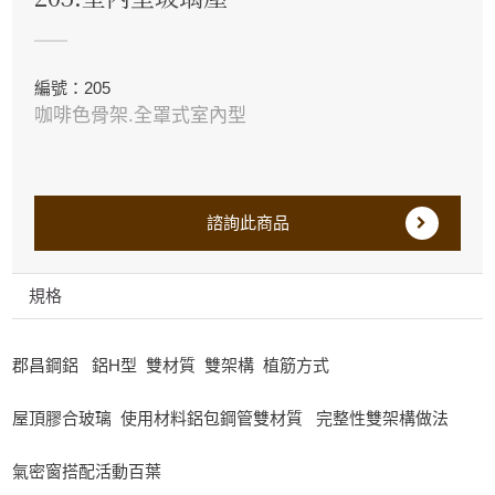
編號：205
咖啡色骨架.全罩式室內型
諮詢此商品
規格
郡昌鋼鋁 鋁H型 雙材質 雙架構 植筋方式
屋頂膠合玻璃 使用材料鋁包鋼管雙材質 完整性雙架構做法
氣密窗搭配活動百葉