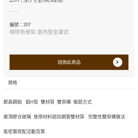
編號：207
咖啡色骨架.室內型全罩式
諮詢此商品
規格
郡昌鋼鋁 鋁H型 雙材質 雙架構 植筋方式
屋頂膠合玻璃 使用材料鋁包鋼管雙材質 完整性雙架構做法
氣密窗搭配活動百葉