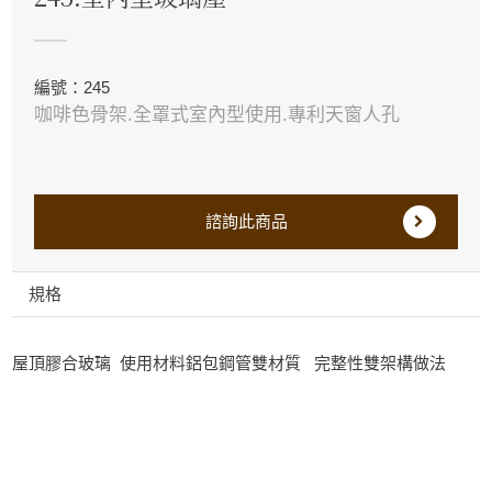
編號：245
咖啡色骨架.全罩式室內型使用.專利天窗人孔
諮詢此商品
規格
屋頂膠合玻璃 使用材料鋁包鋼管雙材質 完整性雙架構做法