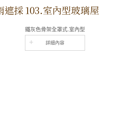
璃雨遮採
103.室內型玻璃屋
鐵灰色骨架全罩式.室內型
詳細內容