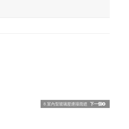
8.室內型玻璃屋連接雨遮
下一個