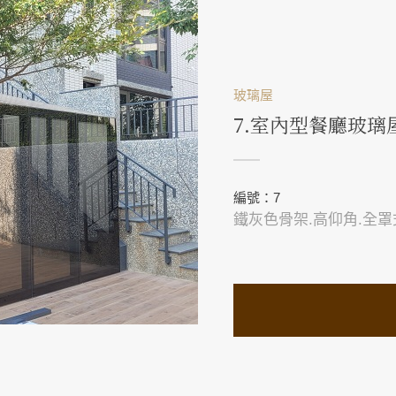
玻璃屋
7.室內型餐廳玻璃
編號：7
鐵灰色骨架.高仰角.全