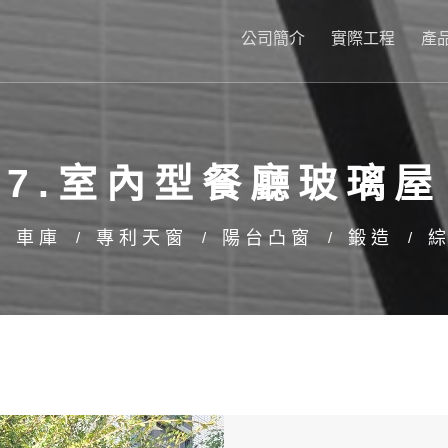
公司簡介
實際工程
產
7.室內型餐廳玻璃屋
車庫
專利天窗
陽台凸窗
鍛造