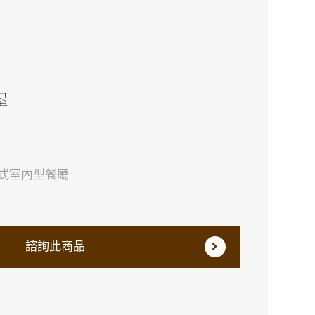
屋
罩式室內型餐廳
諮詢此商品