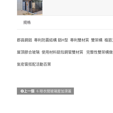
規格
郡昌鋼鋁 專利防震結構 鋁H型 專利雙材質 雙架構 植筋
屋頂膠合玻璃 使用材料鋁包鋼管雙材質 完整性雙架構做
氣密窗搭配活動百葉
上一個
6.晾衣間玻璃屋加滑蓋