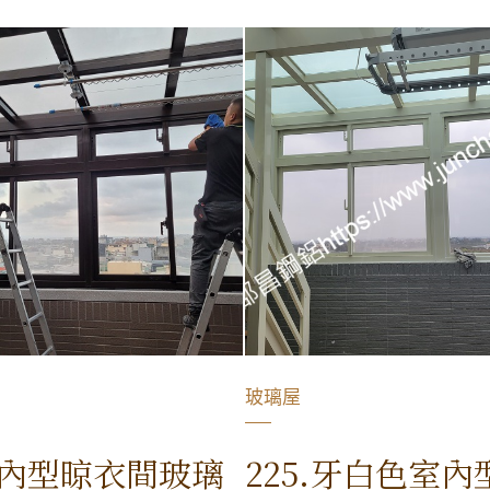
玻璃屋
室內型晾衣間玻璃
225.牙白色室