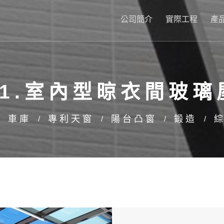
公司簡介
實際工程
產
41.室內型晾衣間玻璃
車庫
專利天窗
陽台凸窗
鍛造