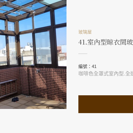
玻璃屋
41.室內型晾衣間
編號：41
咖啡色全罩式室內型.全