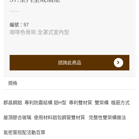
編號：57
咖啡色骨架.全罩式室內型
諮詢此商品
規格
郡昌鋼鋁 專利防震結構 鋁H型 專利雙材質 雙架構 植筋方式
屋頂膠合玻璃 使用材料鋁包鋼管雙材質 完整性雙架構做法
氣密窗搭配活動百葉