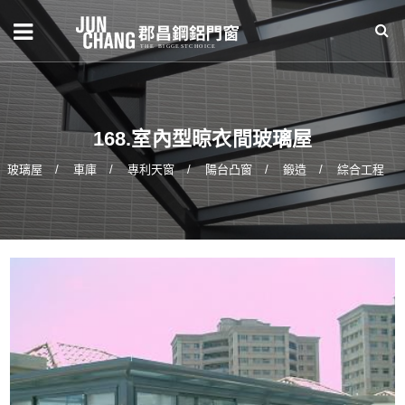
168.室內型晾衣間玻璃屋
玻璃屋
車庫
專利天窗
陽台凸窗
鍛造
綜合工程