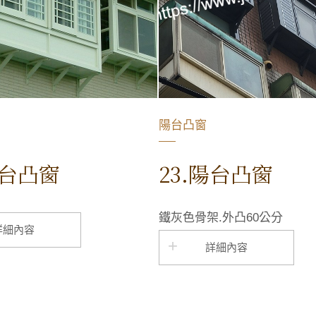
陽台凸窗
陽台凸窗
23.陽台凸窗
鐵灰色骨架.外凸60公分
詳細內容
詳細內容