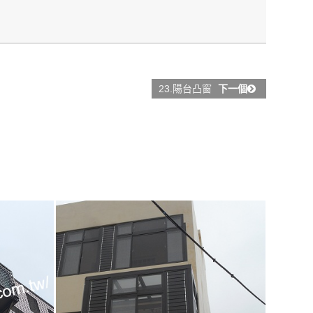
23.陽台凸窗
下一個