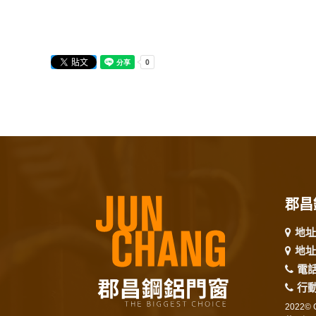
郡昌
地址
地址
電
行
2022© C