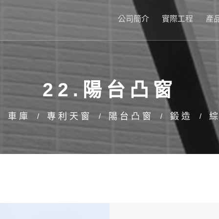
公司簡介
實際工程
產
22.陽台凸窗
車庫
專利天窗
陽台凸窗
鍛造