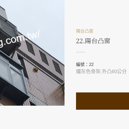
陽台凸窗
22.陽台凸窗
編號：22
鐵灰色骨架.外凸60公分