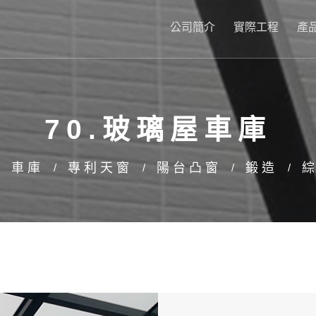
公司簡介
實際工程
產
70.玻璃屋車庫
車庫
專利天窗
陽台凸窗
鍛造