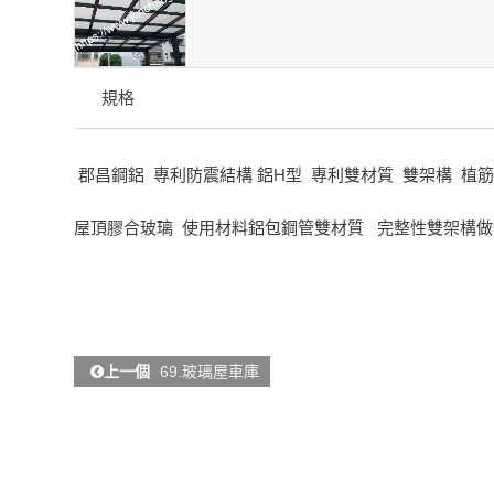
規格
郡昌鋼鋁 專利防震結構 鋁H型 專利雙材質 雙架構 植
屋頂膠合玻璃 使用材料鋁包鋼管雙材質 完整性雙架構做
上一個
69.玻璃屋車庫