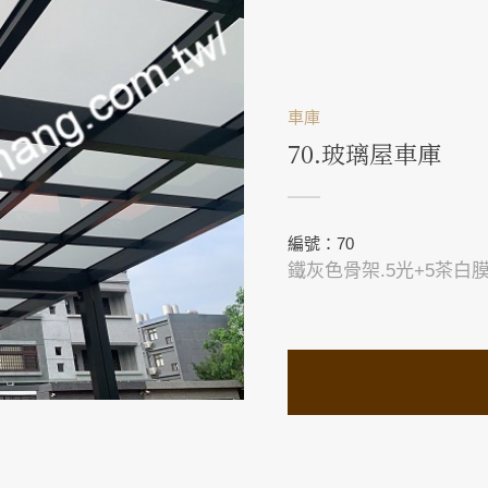
車庫
70.玻璃屋車庫
編號：70
鐵灰色骨架.5光+5茶白