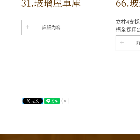
31.玻璃屋車庫
66.
立柱4支採
詳細內容
構全採用2