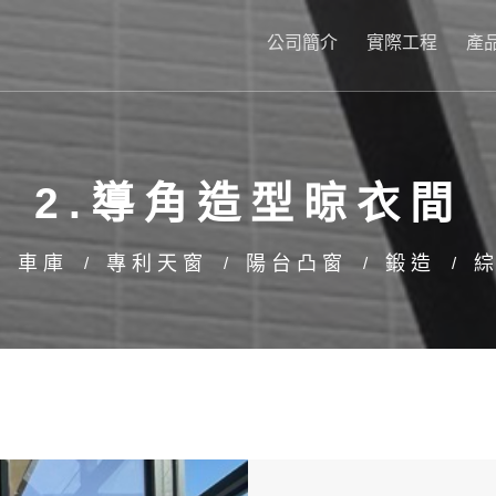
公司簡介
實際工程
產
2.導角造型晾衣間
車庫
專利天窗
陽台凸窗
鍛造