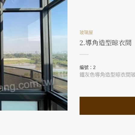
玻璃屋
2.導角造型晾衣間
編號：2
鐵灰色導角造型晾衣間