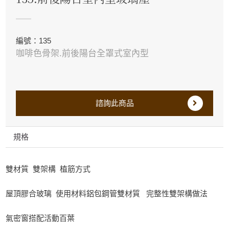
編號：135
咖啡色骨架.前後陽台全罩式室內型
諮詢此商品
規格
雙材質 雙架構 植筋方式
屋頂膠合玻璃 使用材料鋁包鋼管雙材質 完整性雙架構做法
氣密窗搭配活動百葉